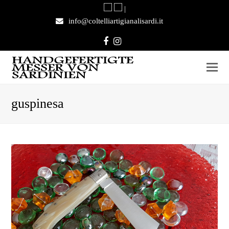
|
info@coltelliartigianalisardi.it
Facebook
Instagram
guspinesa